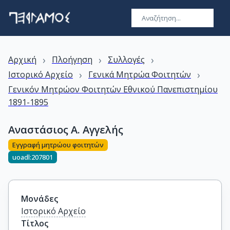
›
›
›
Αρχική
Πλοήγηση
Συλλογές
›
›
Ιστορικό Αρχείο
Γενικά Μητρώα Φοιτητών
Γενικόν Μητρώον Φοιτητών Εθνικού Πανεπιστημίου
1891-1895
Αναστάσιος Α. Αγγελής
Εγγραφή μητρώου φοιτητών
uoadl:207801
Μονάδες
Ιστορικό Αρχείο
Τίτλος