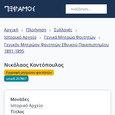
›
›
›
Αρχική
Πλοήγηση
Συλλογές
›
›
Ιστορικό Αρχείο
Γενικά Μητρώα Φοιτητών
Γενικόν Μητρώον Φοιτητών Εθνικού Πανεπιστημίου
1891-1895
Νικόλαος Κοντόπουλος
Εγγραφή μητρώου φοιτητών
uoadl:207867
Μονάδες
Ιστορικό Αρχείο
Τίτλος