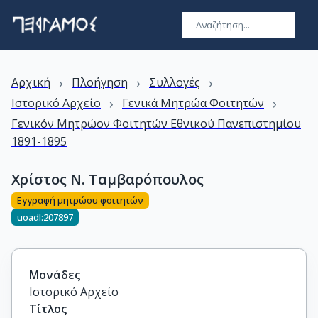
›
›
›
Αρχική
Πλοήγηση
Συλλογές
›
›
Ιστορικό Αρχείο
Γενικά Μητρώα Φοιτητών
Γενικόν Μητρώον Φοιτητών Εθνικού Πανεπιστημίου
1891-1895
Χρίστος Ν. Ταμβαρόπουλος
Εγγραφή μητρώου φοιτητών
uoadl:207897
Μονάδες
Ιστορικό Αρχείο
Τίτλος