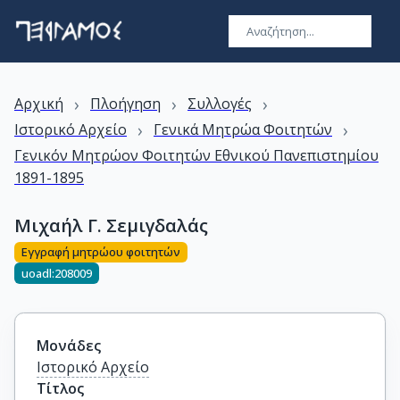
›
›
›
Αρχική
Πλοήγηση
Συλλογές
›
›
Ιστορικό Αρχείο
Γενικά Μητρώα Φοιτητών
Γενικόν Μητρώον Φοιτητών Εθνικού Πανεπιστημίου
1891-1895
Μιχαήλ Γ. Σεμιγδαλάς
Εγγραφή μητρώου φοιτητών
uoadl:208009
Μονάδες
Ιστορικό Αρχείο
Τίτλος