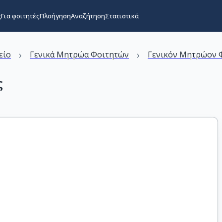
ς
Για φοιτητές
Πλοήγηση
Αναζήτηση
Στατιστικά
›
›
είο
Γενικά Μητρώα Φοιτητών
Γενικόν Μητρώον Φ
ς