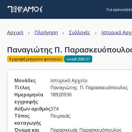
Για ερευνητέ
›
›
›
Αρχική
Πλοήγηση
Συλλογές
Ιστορικό Αρχ
Παναγιώτης Π. Παρασκευόπουλο
Εγγραφή μητρώου φοιτητών
uoadl:208127
Μονάδες
Ιστορικό Αρχείο
Τίτλος
Παναγιώτης  Π. Παρασκευόπουλος
Ημερομηνία
18920930
εγγραφής
Αύξων αριθμός
374
Τόπος
Πειραιάς
καταγωγής
Όνομα και
Παρασκευάς Παρασκευόπουλος