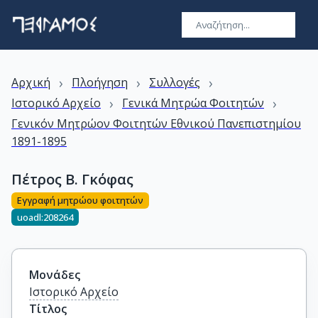
›
›
›
Αρχική
Πλοήγηση
Συλλογές
›
›
Ιστορικό Αρχείο
Γενικά Μητρώα Φοιτητών
Γενικόν Μητρώον Φοιτητών Εθνικού Πανεπιστημίου
1891-1895
Πέτρος Β. Γκόφας
Εγγραφή μητρώου φοιτητών
uoadl:208264
Μονάδες
Ιστορικό Αρχείο
Τίτλος