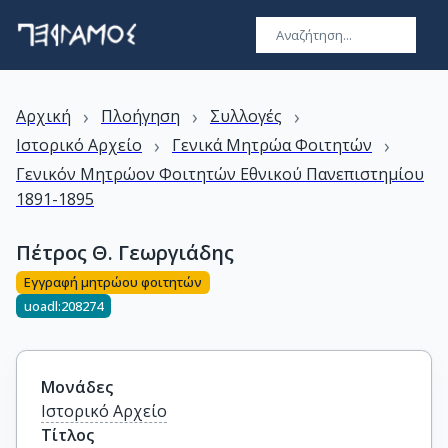
›
›
›
Αρχική
Πλοήγηση
Συλλογές
›
›
Ιστορικό Αρχείο
Γενικά Μητρώα Φοιτητών
Γενικόν Μητρώον Φοιτητών Εθνικού Πανεπιστημίου
1891-1895
Πέτρος Θ. Γεωργιάδης
Εγγραφή μητρώου φοιτητών
uoadl:208274
Μονάδες
Ιστορικό Αρχείο
Τίτλος