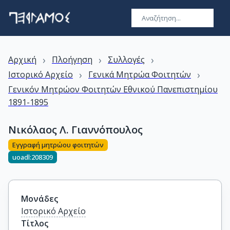
›
›
›
Αρχική
Πλοήγηση
Συλλογές
›
›
Ιστορικό Αρχείο
Γενικά Μητρώα Φοιτητών
Γενικόν Μητρώον Φοιτητών Εθνικού Πανεπιστημίου
1891-1895
Νικόλαος Λ. Γιαννόπουλος
Εγγραφή μητρώου φοιτητών
uoadl:208309
Μονάδες
Ιστορικό Αρχείο
Τίτλος