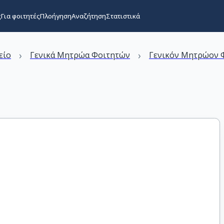
ς
Για φοιτητές
Πλοήγηση
Αναζήτηση
Στατιστικά
›
›
είο
Γενικά Μητρώα Φοιτητών
Γενικόν Μητρώον Φ