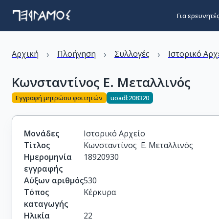
Για ερευνητέ
›
›
›
Αρχική
Πλοήγηση
Συλλογές
Ιστορικό Αρχ
Κωνσταντίνος Ε. Μεταλλινός
Εγγραφή μητρώου φοιτητών
uoadl:208320
Μονάδες
Ιστορικό Αρχείο
Τίτλος
Κωνσταντίνος  Ε. Μεταλλινός
Ημερομηνία
18920930
εγγραφής
Αύξων αριθμός
530
Τόπος
Κέρκυρα
καταγωγής
Ηλικία
22