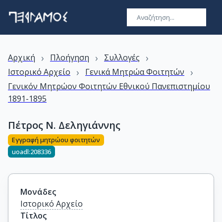
›
›
›
Αρχική
Πλοήγηση
Συλλογές
›
›
Ιστορικό Αρχείο
Γενικά Μητρώα Φοιτητών
Γενικόν Μητρώον Φοιτητών Εθνικού Πανεπιστημίου
1891-1895
Πέτρος Ν. Δεληγιάννης
Εγγραφή μητρώου φοιτητών
uoadl:208336
Μονάδες
Ιστορικό Αρχείο
Τίτλος