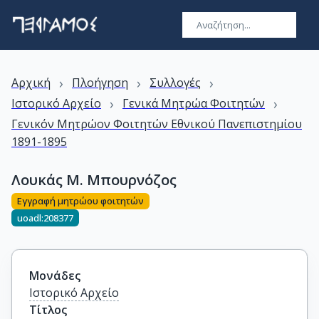
›
›
›
Αρχική
Πλοήγηση
Συλλογές
›
›
Ιστορικό Αρχείο
Γενικά Μητρώα Φοιτητών
Γενικόν Μητρώον Φοιτητών Εθνικού Πανεπιστημίου
1891-1895
Λουκάς Μ. Μπουρνόζος
Εγγραφή μητρώου φοιτητών
uoadl:208377
Μονάδες
Ιστορικό Αρχείο
Τίτλος