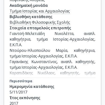
Ακαδημαϊκή μονάδα
Τμήμα Ιστορίας και Αρχαιολογίας
Βιβλιοθήκη κατάθεσης
Βιβλιοθήκη Φιλοσοφικής Σχολής
Στοιχεία επταμελούς επιτροπής
Γιαντσή-Μελετιάδη Νικολέττα, αναπλ. 
καθηγήτρια, τμήμα Ιστορίας-Αρχαιολογίας, 
Ε.Κ.Π.Α.

Ντούρου-Ηλιοπούλου Μαρία, καθηγήτρια, 
τμήμα Ιστορίας-Αρχαιολογίας, Ε.Κ.Π.Α.

Γαγανάκης Κωνσταντίνος, αναπλ. καθηγητής, 
τμήμα Ιστορίας-Αρχαιολογίας, Ε.Κ.Π.Α.

Καραπιδάκης Νικόλαος, καθηγητής, τμήμα 
Ιστορίας, Παν/μιο Ιονίου

Περισσότερα
Ράπτης Κωνσταντίνος, αναπλ. καθηγητής, τμήμα 
Ημερομηνία κατάθεσης
Ιστορίας-Αρχαιολογίας, Ε.Κ.Π.Α.

5/11/2017
Μπενέτος Διονύσιος, αναπλ. καθηγητής, τμήμα 
Έτος εκπόνησης
Φιλολογίας, Ε.Κ.Π.Α.

2017