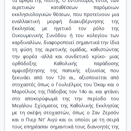
τα άρθρα της πίστης. Ο εντοπισμός εντός των
αιρετικών καταθέσεων παρόμοιων
εκκλησιολογικών θέσεων, που προτείνουν μια
εναλλακτική μορφή διακυβέρνησης της
Εκκλησίας με ηγετικό τον ρόλο της
Οικουμενικής Συνόδου ή του κολεγίου των
καρδιναλίων, διαφοροποιεί σημαντικά την ίδια
τη φύση της αιρετικής ομάδας, καθιστώντας
την φορέα -αλλά και συνδετικό κρίκο- μιας
ορθόδοξης Καθολικής παράδοσης
αμφισβήτησης της παπικής εξουσίας που
ξεκινάει από τον 12ο αι., αξιοποιείται από
στοχαστές όπως ο Γουλιέλμος του Όκαμ και ο
Μαρσίλιος της Πάδοβας τον 14ο αι. και φτάνει
στο αποκορύφωμά της την περίοδο του
Μεγάλου Σχίσματος της Καθολικής Εκκλησίας
με τη σκέψη στοχαστών, όπως ο Ζαν Ζερσόν
και ο Πιερ Ντ’ Αιγύ και οι οποίοι με τη σειρά
τους επηρέασαν σημαντικά τους διανοητές της