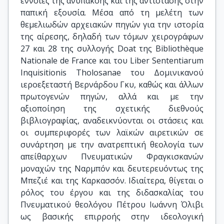
έννοιες της ανυπακοής και της αντίστασης στην
παπική εξουσία. Μέσα από τη μελέτη των
θεμελιωδών αρχειακών πηγών για την ιστορία
της αίρεσης, δηλαδή των τόμων χειρογράφων
27 και 28 της συλλογής Doat της Bibliothèque
Nationale de France και του Liber Sententiarum
Inquisitionis Tholosanae του Δομινικανού
ιεροεξεταστή Βερνάρδου Γκυ, καθώς και άλλων
πρωτογενών πηγών, αλλά και με την
αξιοποίηση της σχετικής διεθνούς
βιβλιογραφίας, αναδεικνύονται οι στάσεις και
οι συμπεριφορές των λαϊκών αιρετικών σε
συνάρτηση με την ανατρεπτική θεολογία των
απείθαρχων Πνευματικών Φραγκισκανών
μοναχών της Ναρμπόν και δευτερευόντως της
Μπεζιέ και της Καρκασσόν. Ιδιαίτερα, θίγεται ο
ρόλος του έργου και της διδασκαλίας του
Πνευματικού θεολόγου Πέτρου Ιωάννη Όλιβι
ως βασικής επιρροής στην ιδεολογική