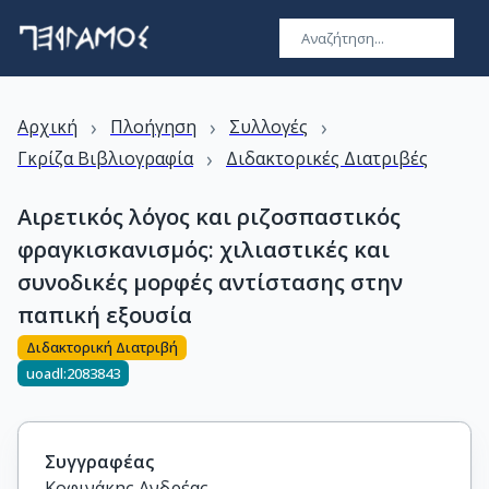
›
›
›
Αρχική
Πλοήγηση
Συλλογές
›
Γκρίζα Βιβλιογραφία
Διδακτορικές Διατριβές
Αιρετικός λόγος και ριζοσπαστικός
φραγκισκανισμός: χιλιαστικές και
συνοδικές μορφές αντίστασης στην
παπική εξουσία
Διδακτορική Διατριβή
uoadl:2083843
Συγγραφέας
Κοφινάκης Ανδρέας