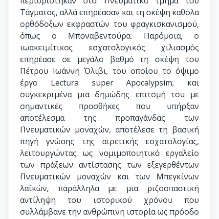
περιορίστηκαν στο Πνευματικό τμήμα του
Τάγματος, αλλά επηρέασαν και τη σκέψη καθόλα
ορθόδοξων εκφραστών του φραγκισκανισμού,
όπως ο Μποναβεντούρα. Παρόμοια, ο
ιωακειμίτικος εσχατολογικός χιλιασμός
επηρέασε σε μεγάλο βαθμό τη σκέψη του
Πέτρου Ιωάννη Όλιβι, του οποίου το όψιμο
έργο Lectura super Apocalypsim, και
συγκεκριμένα μια δημώδης επιτομή του με
σημαντικές προσθήκες που υπήρξαν
αποτέλεσμα της προπαγάνδας των
Πνευματικών μοναχών, αποτέλεσε τη βασική
πηγή γνώσης της αιρετικής εσχατολογίας,
λειτουργώντας ως νομιμοποιητικό εργαλείο
των πράξεων αντίστασης των εξεγερθέντων
Πνευματικών μοναχών και των Μπεγκίνων
λαϊκών, παράλληλα με μια ριζοσπαστική
αντίληψη του ιστορικού χρόνου που
συλλάμβανε την ανθρώπινη ιστορία ως πρόοδο