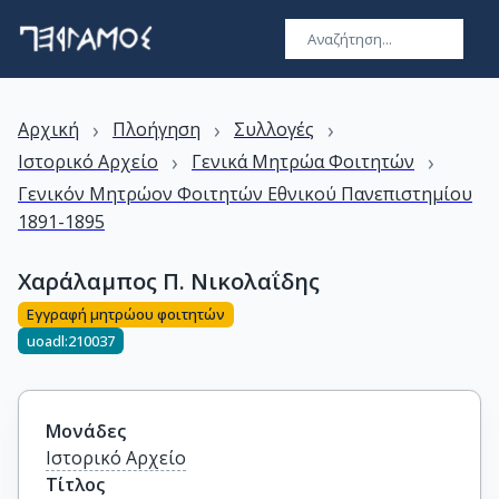
›
›
›
Αρχική
Πλοήγηση
Συλλογές
›
›
Ιστορικό Αρχείο
Γενικά Μητρώα Φοιτητών
Γενικόν Μητρώον Φοιτητών Εθνικού Πανεπιστημίου
1891-1895
Χαράλαμπος Π. Νικολαΐδης
Εγγραφή μητρώου φοιτητών
uoadl:210037
Μονάδες
Ιστορικό Αρχείο
Τίτλος