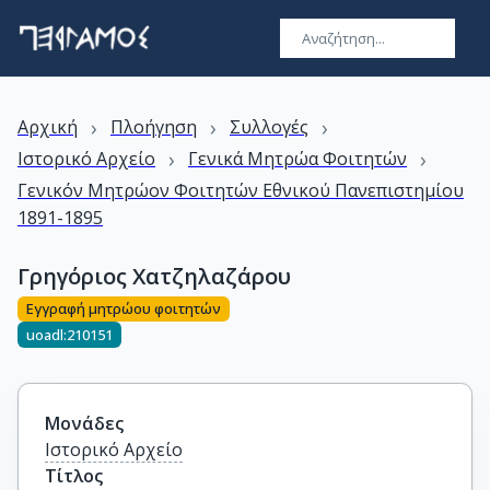
›
›
›
Αρχική
Πλοήγηση
Συλλογές
›
›
Ιστορικό Αρχείο
Γενικά Μητρώα Φοιτητών
Γενικόν Μητρώον Φοιτητών Εθνικού Πανεπιστημίου
1891-1895
Γρηγόριος Χατζηλαζάρου
Εγγραφή μητρώου φοιτητών
uoadl:210151
Μονάδες
Ιστορικό Αρχείο
Τίτλος