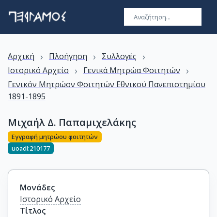
›
›
›
Αρχική
Πλοήγηση
Συλλογές
›
›
Ιστορικό Αρχείο
Γενικά Μητρώα Φοιτητών
Γενικόν Μητρώον Φοιτητών Εθνικού Πανεπιστημίου
1891-1895
Μιχαήλ Δ. Παπαμιχελάκης
Εγγραφή μητρώου φοιτητών
uoadl:210177
Μονάδες
Ιστορικό Αρχείο
Τίτλος