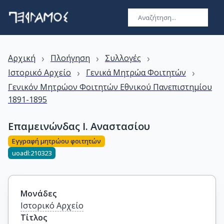
›
›
›
Αρχική
Πλοήγηση
Συλλογές
›
›
Ιστορικό Αρχείο
Γενικά Μητρώα Φοιτητών
Γενικόν Μητρώον Φοιτητών Εθνικού Πανεπιστημίου
1891-1895
Επαμεινώνδας Ι. Αναστασίου
Εγγραφή μητρώου φοιτητών
uoadl:210323
Μονάδες
Ιστορικό Αρχείο
Τίτλος