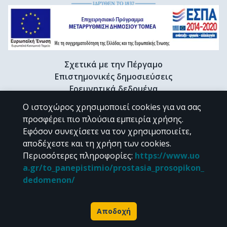
Σχετικά με την Πέργαμο
Επιστημονικές δημοσιεύσεις
Ερευνητικά δεδομένα
Διδακτορικές διατριβές & Γκρίζα βιβλιογραφία
Ο ιστοχώρος χρησιμοποιεί cookies για να σας
Προφίλ Ερευνητή
προσφέρει πιο πλούσια εμπειρία χρήσης.
Εφόσον συνεχίσετε να τον χρησιμοποιείτε,
αποδέχεστε και τη χρήση των cookies.
CC BY-NC 4.0
Περισσότερες πληροφορίες
:
https://www.uo
a.gr/to_panepistimio/prostasia_prosopikon_
Εκτός αν αναφέρεται διαφορετικά, το υλικό της "Περγάμου" διατίθεται
dedomenon/
υπό τους όρους της
CC BY-NC 4.0
άδειας Creative Commons
.
Powered by
Αποδοχή