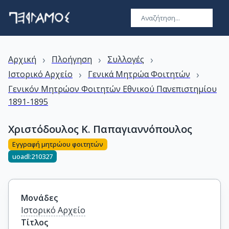
›
›
›
Αρχική
Πλοήγηση
Συλλογές
›
›
Ιστορικό Αρχείο
Γενικά Μητρώα Φοιτητών
Γενικόν Μητρώον Φοιτητών Εθνικού Πανεπιστημίου
1891-1895
Χριστόδουλος Κ. Παπαγιαννόπουλος
Εγγραφή μητρώου φοιτητών
uoadl:210327
Μονάδες
Ιστορικό Αρχείο
Τίτλος