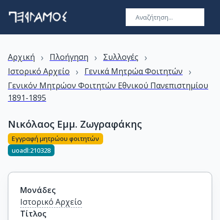
›
›
›
Αρχική
Πλοήγηση
Συλλογές
›
›
Ιστορικό Αρχείο
Γενικά Μητρώα Φοιτητών
Γενικόν Μητρώον Φοιτητών Εθνικού Πανεπιστημίου
1891-1895
Νικόλαος Εμμ. Ζωγραφάκης
Εγγραφή μητρώου φοιτητών
uoadl:210328
Μονάδες
Ιστορικό Αρχείο
Τίτλος