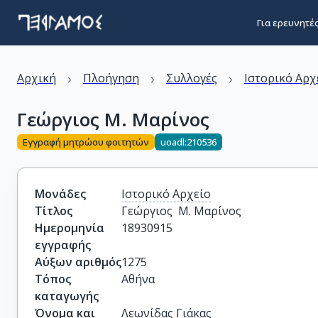
Για ερευνητέ
›
›
›
Αρχική
Πλοήγηση
Συλλογές
Ιστορικό Αρχ
Γεώργιος Μ. Μαρίνος
Εγγραφή μητρώου φοιτητών
uoadl:210536
Μονάδες
Ιστορικό Αρχείο
Τίτλος
Γεώργιος  Μ. Μαρίνος
Ημερομηνία
18930915
εγγραφής
Αύξων αριθμός
1275
Τόπος
Αθήνα
καταγωγής
Όνομα και
Λεωνίδας Γιάκας