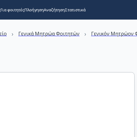
ς
Για φοιτητές
Πλοήγηση
Αναζήτηση
Στατιστικά
›
›
είο
Γενικά Μητρώα Φοιτητών
Γενικόν Μητρώον Φ