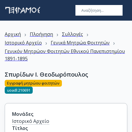
›
›
›
Αρχική
Πλοήγηση
Συλλογές
›
›
Ιστορικό Αρχείο
Γενικά Μητρώα Φοιτητών
Γενικόν Μητρώον Φοιτητών Εθνικού Πανεπιστημίου
1891-1895
Σπυρίδων Ι. Θεοδωρόπουλος
Εγγραφή μητρώου φοιτητών
uoadl:210691
Μονάδες
Ιστορικό Αρχείο
Τίτλος