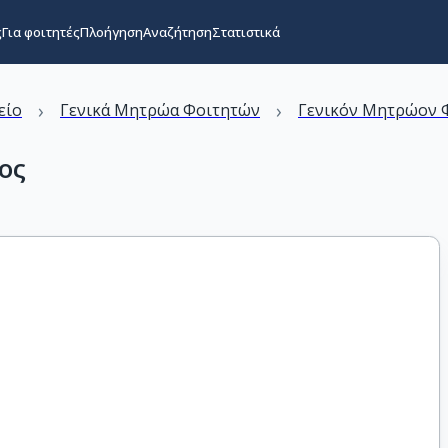
ς
Για φοιτητές
Πλοήγηση
Αναζήτηση
Στατιστικά
›
›
είο
Γενικά Μητρώα Φοιτητών
Γενικόν Μητρώον Φ
ος