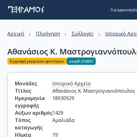
Για ερευνητέ
›
›
›
Αρχική
Πλοήγηση
Συλλογές
Ιστορικό Αρχ
Αθανάσιος Κ. Μαστρογιαννόπουλ
Εγγραφή μητρώου φοιτητών
uoadl:210697
Μονάδες
Ιστορικό Αρχείο
Τίτλος
Αθανάσιος Κ. Μαστρογιαννόπουλος
Ημερομηνία
18930929
εγγραφής
Αύξων αριθμός
1429
Τόπος
Αμαλιάδα
καταγωγής
Ηλικία
19