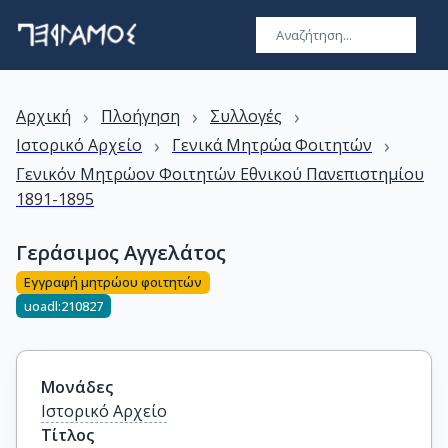
›
›
›
Αρχική
Πλοήγηση
Συλλογές
›
›
Ιστορικό Αρχείο
Γενικά Μητρώα Φοιτητών
Γενικόν Μητρώον Φοιτητών Εθνικού Πανεπιστημίου
1891-1895
Γεράσιμος Αγγελάτος
Εγγραφή μητρώου φοιτητών
uoadl:210827
Μονάδες
Ιστορικό Αρχείο
Τίτλος