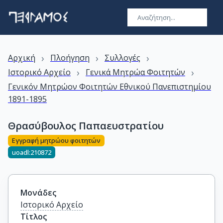
›
›
›
Αρχική
Πλοήγηση
Συλλογές
›
›
Ιστορικό Αρχείο
Γενικά Μητρώα Φοιτητών
Γενικόν Μητρώον Φοιτητών Εθνικού Πανεπιστημίου
1891-1895
Θρασύβουλος Παπαευστρατίου
Εγγραφή μητρώου φοιτητών
uoadl:210872
Μονάδες
Ιστορικό Αρχείο
Τίτλος