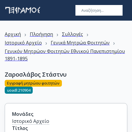
›
›
›
Αρχική
Πλοήγηση
Συλλογές
›
›
Ιστορικό Αρχείο
Γενικά Μητρώα Φοιτητών
Γενικόν Μητρώον Φοιτητών Εθνικού Πανεπιστημίου
1891-1895
Ζαροσλάβος Στάστνυ
Εγγραφή μητρώου φοιτητών
uoadl:210904
Μονάδες
Ιστορικό Αρχείο
Τίτλος