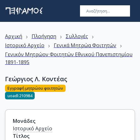
›
›
›
Αρχική
Πλοήγηση
Συλλογές
›
›
Ιστορικό Αρχείο
Γενικά Μητρώα Φοιτητών
Γενικόν Μητρώον Φοιτητών Εθνικού Πανεπιστημίου
1891-1895
Γεώργιος Λ. Κοντέας
Εγγραφή μητρώου φοιτητών
uoadl:210984
Μονάδες
Ιστορικό Αρχείο
Τίτλος