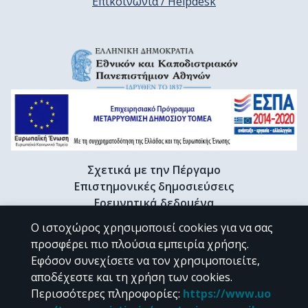
Επικοινωνία / Helpdesk
Σχετικά με την Πέργαμο
Επιστημονικές δημοσιεύσεις
Ερευνητικά δεδομένα
Διδακτορικές διατριβές & Γκρίζα βιβλιογραφία
Ο ιστοχώρος χρησιμοποιεί cookies για να σας
Προφίλ Ερευνητή
προσφέρει πιο πλούσια εμπειρία χρήσης.
Εφόσον συνεχίσετε να τον χρησιμοποιείτε,
αποδέχεστε και τη χρήση των cookies.
CC BY-NC 4.0
Περισσότερες πληροφορίες
:
https://www.uo