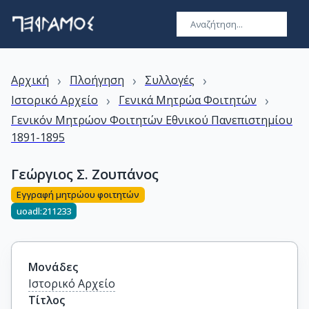
›
›
›
Αρχική
Πλοήγηση
Συλλογές
›
›
Ιστορικό Αρχείο
Γενικά Μητρώα Φοιτητών
Γενικόν Μητρώον Φοιτητών Εθνικού Πανεπιστημίου
1891-1895
Γεώργιος Σ. Ζουπάνος
Εγγραφή μητρώου φοιτητών
uoadl:211233
Μονάδες
Ιστορικό Αρχείο
Τίτλος