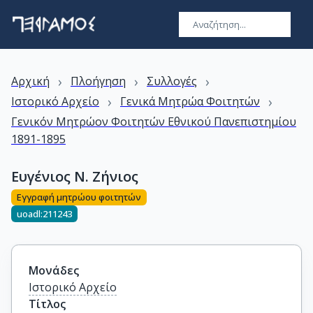
›
›
›
Αρχική
Πλοήγηση
Συλλογές
›
›
Ιστορικό Αρχείο
Γενικά Μητρώα Φοιτητών
Γενικόν Μητρώον Φοιτητών Εθνικού Πανεπιστημίου
1891-1895
Ευγένιος Ν. Ζήνιος
Εγγραφή μητρώου φοιτητών
uoadl:211243
Μονάδες
Ιστορικό Αρχείο
Τίτλος