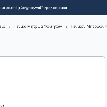
ς
Για φοιτητές
Πλοήγηση
Αναζήτηση
Στατιστικά
›
›
είο
Γενικά Μητρώα Φοιτητών
Γενικόν Μητρώον Φ
ου)