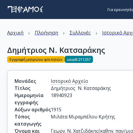
Για ερευνητέ
›
›
›
Αρχική
Πλοήγηση
Συλλογές
Ιστορικό Αρχ
Δημήτριος Ν. Κατσαράκης
Εγγραφή μητρώου φοιτητών
uoadl:211257
Μονάδες
Ιστορικό Αρχείο
Τίτλος
Δημήτριος  Ν. Κατσαράκης
Ημερομηνία
18940923
εγγραφής
Αύξων αριθμός
1915
Τόπος
Μιλάτα Μιραμπέλου Κρήτης
καταγωγής
Όνομα και
Γεωργ. Ν. Χατζιδάκης(καθηγ. παν/μι