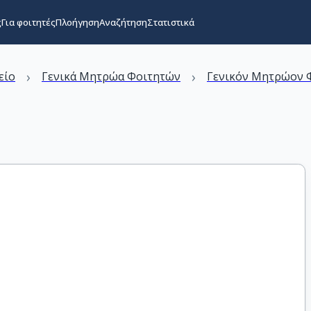
ς
Για φοιτητές
Πλοήγηση
Αναζήτηση
Στατιστικά
›
›
είο
Γενικά Μητρώα Φοιτητών
Γενικόν Μητρώον Φ