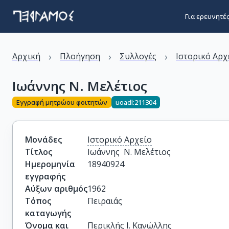
Για ερευνητέ
›
›
›
Αρχική
Πλοήγηση
Συλλογές
Ιστορικό Αρχ
Ιωάννης Ν. Μελέτιος
Εγγραφή μητρώου φοιτητών
uoadl:211304
Μονάδες
Ιστορικό Αρχείο
Τίτλος
Ιωάννης  Ν. Μελέτιος
Ημερομηνία
18940924
εγγραφής
Αύξων αριθμός
1962
Τόπος
Πειραιάς
καταγωγής
Όνομα και
Περικλής Ι. Κανώλλης