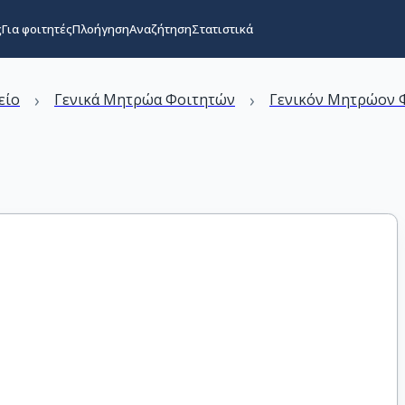
ς
Για φοιτητές
Πλοήγηση
Αναζήτηση
Στατιστικά
›
›
είο
Γενικά Μητρώα Φοιτητών
Γενικόν Μητρώον Φ