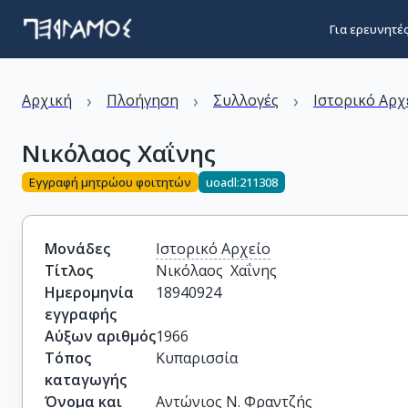
Για ερευνητέ
›
›
›
Αρχική
Πλοήγηση
Συλλογές
Ιστορικό Αρχ
Νικόλαος Χαΐνης
Εγγραφή μητρώου φοιτητών
uoadl:211308
Μονάδες
Ιστορικό Αρχείο
Τίτλος
Νικόλαος  Χαΐνης
Ημερομηνία
18940924
εγγραφής
Αύξων αριθμός
1966
Τόπος
Κυπαρισσία
καταγωγής
Όνομα και
Αντώνιος Ν. Φραντζής