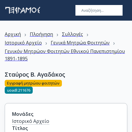
›
›
›
Αρχική
Πλοήγηση
Συλλογές
›
›
Ιστορικό Αρχείο
Γενικά Μητρώα Φοιτητών
Γενικόν Μητρώον Φοιτητών Εθνικού Πανεπιστημίου
1891-1895
Σταύρος Β. Αγαδάκος
Εγγραφή μητρώου φοιτητών
uoadl:211676
Μονάδες
Ιστορικό Αρχείο
Τίτλος