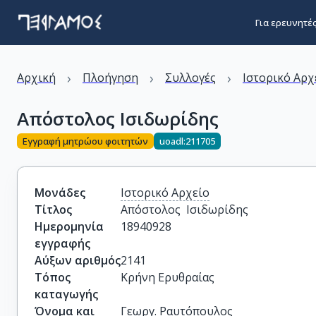
Για ερευνητέ
›
›
›
Αρχική
Πλοήγηση
Συλλογές
Ιστορικό Αρχ
Απόστολος Ισιδωρίδης
Εγγραφή μητρώου φοιτητών
uoadl:211705
Μονάδες
Ιστορικό Αρχείο
Τίτλος
Απόστολος  Ισιδωρίδης
Ημερομηνία
18940928
εγγραφής
Αύξων αριθμός
2141
Τόπος
Κρήνη Ερυθραίας
καταγωγής
Όνομα και
Γεωργ. Ραυτόπουλος