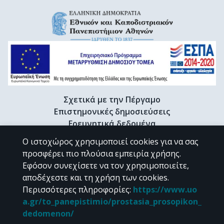
Σχετικά με την Πέργαμο
Επιστημονικές δημοσιεύσεις
Ερευνητικά δεδομένα
Διδακτορικές διατριβές & Γκρίζα βιβλιογραφία
Ο ιστοχώρος χρησιμοποιεί cookies για να σας
Προφίλ Ερευνητή
προσφέρει πιο πλούσια εμπειρία χρήσης.
Εφόσον συνεχίσετε να τον χρησιμοποιείτε,
αποδέχεστε και τη χρήση των cookies.
CC BY-NC 4.0
Περισσότερες πληροφορίες
:
https://www.uo
a.gr/to_panepistimio/prostasia_prosopikon_
Εκτός αν αναφέρεται διαφορετικά, το υλικό της "Περγάμου" διατίθεται
dedomenon/
υπό τους όρους της
CC BY-NC 4.0
άδειας Creative Commons
.