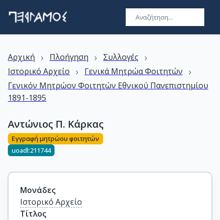
›
›
›
Αρχική
Πλοήγηση
Συλλογές
›
›
Ιστορικό Αρχείο
Γενικά Μητρώα Φοιτητών
Γενικόν Μητρώον Φοιτητών Εθνικού Πανεπιστημίου
1891-1895
Αντώνιος Π. Κάρκας
Εγγραφή μητρώου φοιτητών
uoadl:211744
Μονάδες
Ιστορικό Αρχείο
Τίτλος