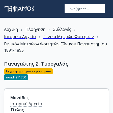
›
›
›
Αρχική
Πλοήγηση
Συλλογές
›
›
Ιστορικό Αρχείο
Γενικά Μητρώα Φοιτητών
Γενικόν Μητρώον Φοιτητών Εθνικού Πανεπιστημίου
1891-1895
Παναγιώτης Σ. Τυρογαλάς
Εγγραφή μητρώου φοιτητών
uoadl:211750
Μονάδες
Ιστορικό Αρχείο
Τίτλος