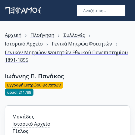
›
›
›
Αρχική
Πλοήγηση
Συλλογές
›
›
Ιστορικό Αρχείο
Γενικά Μητρώα Φοιτητών
Γενικόν Μητρώον Φοιτητών Εθνικού Πανεπιστημίου
1891-1895
Ιωάννης Π. Πανάκος
Εγγραφή μητρώου φοιτητών
uoadl:211788
Μονάδες
Ιστορικό Αρχείο
Τίτλος