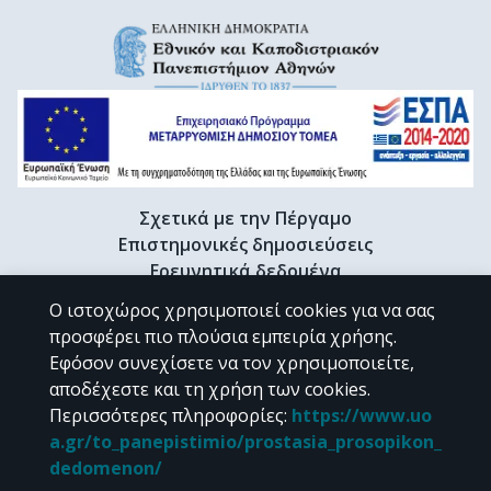
Σχετικά με την Πέργαμο
Επιστημονικές δημοσιεύσεις
Ερευνητικά δεδομένα
Διδακτορικές διατριβές & Γκρίζα βιβλιογραφία
Ο ιστοχώρος χρησιμοποιεί cookies για να σας
Προφίλ Ερευνητή
προσφέρει πιο πλούσια εμπειρία χρήσης.
Εφόσον συνεχίσετε να τον χρησιμοποιείτε,
αποδέχεστε και τη χρήση των cookies.
CC BY-NC 4.0
Περισσότερες πληροφορίες
:
https://www.uo
a.gr/to_panepistimio/prostasia_prosopikon_
Εκτός αν αναφέρεται διαφορετικά, το υλικό της "Περγάμου" διατίθεται
dedomenon/
υπό τους όρους της
CC BY-NC 4.0
άδειας Creative Commons
.