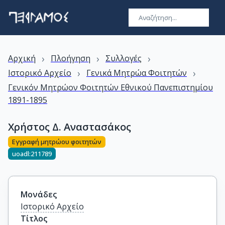
›
›
›
Αρχική
Πλοήγηση
Συλλογές
›
›
Ιστορικό Αρχείο
Γενικά Μητρώα Φοιτητών
Γενικόν Μητρώον Φοιτητών Εθνικού Πανεπιστημίου
1891-1895
Χρήστος Δ. Αναστασάκος
Εγγραφή μητρώου φοιτητών
uoadl:211789
Μονάδες
Ιστορικό Αρχείο
Τίτλος