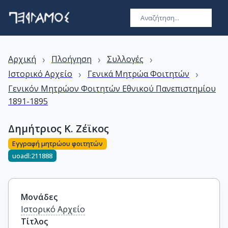
›
›
›
Αρχική
Πλοήγηση
Συλλογές
›
›
Ιστορικό Αρχείο
Γενικά Μητρώα Φοιτητών
Γενικόν Μητρώον Φοιτητών Εθνικού Πανεπιστημίου
1891-1895
Δημήτριος Κ. Ζέϊκος
Εγγραφή μητρώου φοιτητών
uoadl:211888
Μονάδες
Ιστορικό Αρχείο
Τίτλος