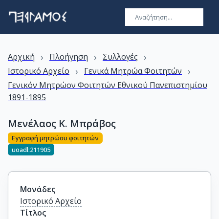
›
›
›
Αρχική
Πλοήγηση
Συλλογές
›
›
Ιστορικό Αρχείο
Γενικά Μητρώα Φοιτητών
Γενικόν Μητρώον Φοιτητών Εθνικού Πανεπιστημίου
1891-1895
Μενέλαος Κ. Μπράβος
Εγγραφή μητρώου φοιτητών
uoadl:211905
Μονάδες
Ιστορικό Αρχείο
Τίτλος