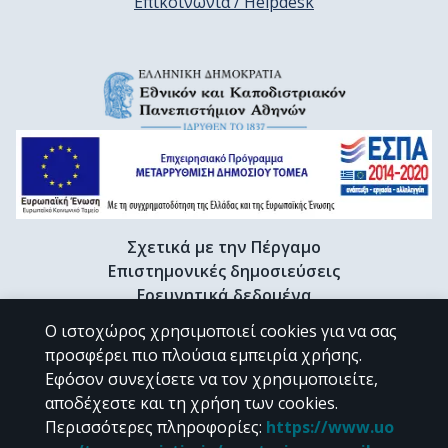
Επικοινωνία / Helpdesk
Σχετικά με την Πέργαμο
Επιστημονικές δημοσιεύσεις
Ερευνητικά δεδομένα
Διδακτορικές διατριβές & Γκρίζα βιβλιογραφία
Ο ιστοχώρος χρησιμοποιεί cookies για να σας
Προφίλ Ερευνητή
προσφέρει πιο πλούσια εμπειρία χρήσης.
Εφόσον συνεχίσετε να τον χρησιμοποιείτε,
αποδέχεστε και τη χρήση των cookies.
CC BY-NC 4.0
Περισσότερες πληροφορίες
:
https://www.uo