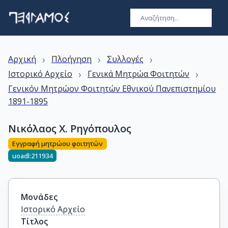
›
›
›
Αρχική
Πλοήγηση
Συλλογές
›
›
Ιστορικό Αρχείο
Γενικά Μητρώα Φοιτητών
Γενικόν Μητρώον Φοιτητών Εθνικού Πανεπιστημίου
1891-1895
Νικόλαος Χ. Ρηγόπουλος
Εγγραφή μητρώου φοιτητών
uoadl:211934
Μονάδες
Ιστορικό Αρχείο
Τίτλος