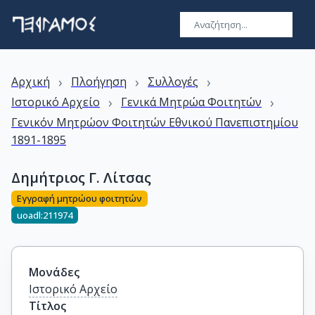
›
›
›
Αρχική
Πλοήγηση
Συλλογές
›
›
Ιστορικό Αρχείο
Γενικά Μητρώα Φοιτητών
Γενικόν Μητρώον Φοιτητών Εθνικού Πανεπιστημίου
1891-1895
Δημήτριος Γ. Λίτσας
Εγγραφή μητρώου φοιτητών
uoadl:211974
Μονάδες
Ιστορικό Αρχείο
Τίτλος