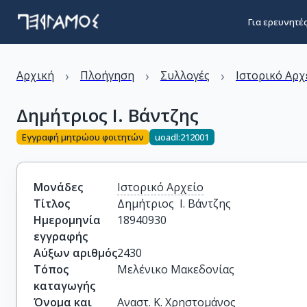
Για ερευνητέ
›
›
›
Αρχική
Πλοήγηση
Συλλογές
Ιστορικό Αρχ
Δημήτριος Ι. Βάντζης
Εγγραφή μητρώου φοιτητών
uoadl:212001
Μονάδες
Ιστορικό Αρχείο
Τίτλος
Δημήτριος  Ι. Βάντζης
Ημερομηνία
18940930
εγγραφής
Αύξων αριθμός
2430
Τόπος
Μελένικο Μακεδονίας
καταγωγής
Όνομα και
Αναστ. Κ. Χρηστομάνος