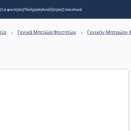
ς
Για φοιτητές
Πλοήγηση
Αναζήτηση
Στατιστικά
›
›
είο
Γενικά Μητρώα Φοιτητών
Γενικόν Μητρώον Φ