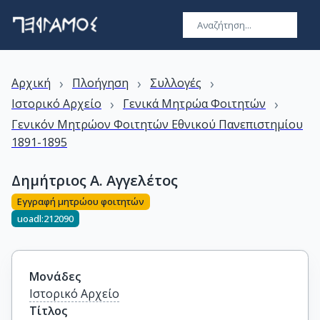
›
›
›
Αρχική
Πλοήγηση
Συλλογές
›
›
Ιστορικό Αρχείο
Γενικά Μητρώα Φοιτητών
Γενικόν Μητρώον Φοιτητών Εθνικού Πανεπιστημίου
1891-1895
Δημήτριος Α. Αγγελέτος
Εγγραφή μητρώου φοιτητών
uoadl:212090
Μονάδες
Ιστορικό Αρχείο
Τίτλος