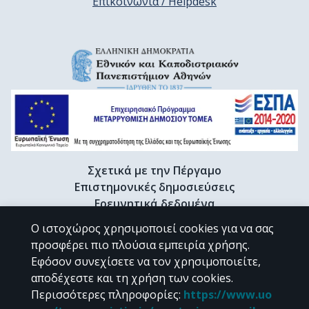
Επικοινωνία / Helpdesk
Σχετικά με την Πέργαμο
Επιστημονικές δημοσιεύσεις
Ερευνητικά δεδομένα
Διδακτορικές διατριβές & Γκρίζα βιβλιογραφία
Ο ιστοχώρος χρησιμοποιεί cookies για να σας
Προφίλ Ερευνητή
προσφέρει πιο πλούσια εμπειρία χρήσης.
Εφόσον συνεχίσετε να τον χρησιμοποιείτε,
αποδέχεστε και τη χρήση των cookies.
CC BY-NC 4.0
Περισσότερες πληροφορίες
:
https://www.uo