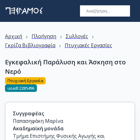
›
›
›
Αρχική
Πλοήγηση
Συλλογές
›
Γκρίζα Βιβλιογραφία
Πτυχιακές Εργασίες
Εγκεφαλική Παράλυση και Άσκηση στο
Νερό
Πτυχιακή Εργασία
uoadl:2285496
Συγγραφέας
Παπασηφάκη Μαρίνα
Ακαδημαϊκή μονάδα
Τμήμα Επιστήμης Φυσικής Αγωγής και