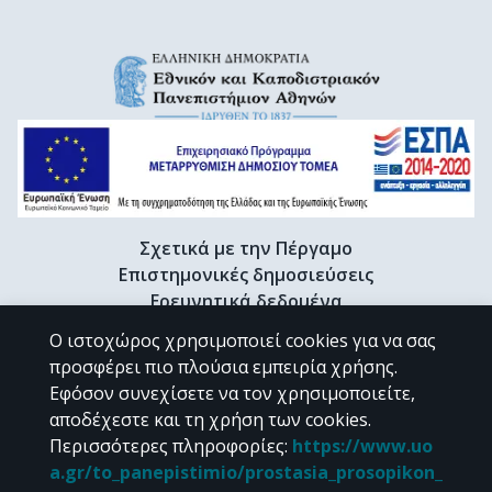
Σχετικά με την Πέργαμο
Επιστημονικές δημοσιεύσεις
Ερευνητικά δεδομένα
Διδακτορικές διατριβές & Γκρίζα βιβλιογραφία
Ο ιστοχώρος χρησιμοποιεί cookies για να σας
Προφίλ Ερευνητή
προσφέρει πιο πλούσια εμπειρία χρήσης.
Εφόσον συνεχίσετε να τον χρησιμοποιείτε,
αποδέχεστε και τη χρήση των cookies.
CC BY-NC 4.0
Περισσότερες πληροφορίες
:
https://www.uo
a.gr/to_panepistimio/prostasia_prosopikon_
Εκτός αν αναφέρεται διαφορετικά, το υλικό της "Περγάμου" διατίθεται