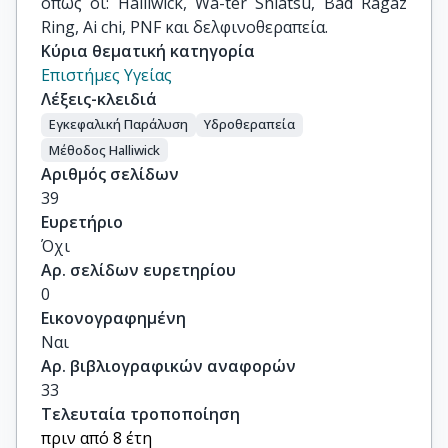
όπως οι: Halliwick, Wa-ter Shiatsu, Bad Ragaz
Ring, Ai chi, PNF και δελφινοθεραπεία.
Κύρια θεματική κατηγορία
Επιστήμες Υγείας
Λέξεις-κλειδιά
Εγκεφαλική Παράλυση
Υδροθεραπεία
Μέθοδος Halliwick
Αριθμός σελίδων
39
Ευρετήριο
Όχι
Αρ. σελίδων ευρετηρίου
0
Εικονογραφημένη
Ναι
Αρ. βιβλιογραφικών αναφορών
33
Τελευταία τροποποίηση
πριν από 8 έτη