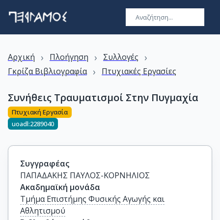
›
›
›
Αρχική
Πλοήγηση
Συλλογές
›
Γκρίζα Βιβλιογραφία
Πτυχιακές Εργασίες
Συνήθεις Τραυματισμοί Στην Πυγμαχία
Πτυχιακή Εργασία
uoadl:2289040
Συγγραφέας
ΠΑΠΑΔΑΚΗΣ ΠΑΥΛΟΣ-ΚΟΡΝΗΛΙΟΣ
Ακαδημαϊκή μονάδα
Τμήμα Επιστήμης Φυσικής Αγωγής και
Αθλητισμού