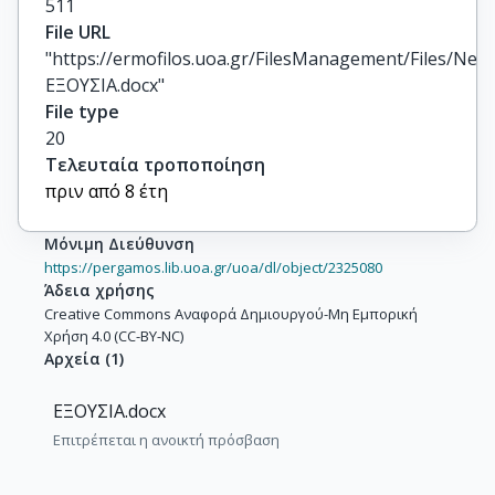
511
File URL
"https://ermofilos.uoa.gr/FilesManagement/Files/New
ΕΞΟΥΣΙΑ.docx"
File type
20
Τελευταία τροποποίηση
πριν από 8 έτη
Μόνιμη Διεύθυνση
https://pergamos.lib.uoa.gr/uoa/dl/object/2325080
Άδεια χρήσης
Creative Commons Αναφορά Δημιουργού-Μη Εμπορική
Χρήση 4.0 (CC-BY-NC)
Αρχεία
(
1
)
ΕΞΟΥΣΙΑ.docx
Επιτρέπεται η ανοικτή πρόσβαση