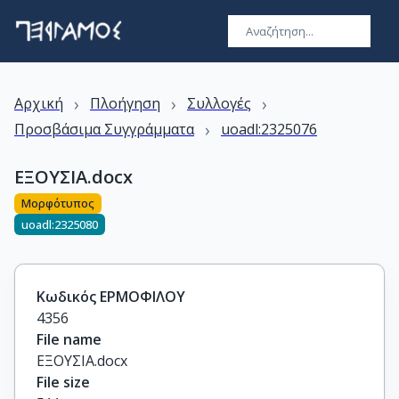
›
›
›
Αρχική
Πλοήγηση
Συλλογές
›
Προσβάσιμα Συγγράμματα
uoadl:2325076
ΕΞΟΥΣΙΑ.docx
Μορφότυπος
uoadl:2325080
Κωδικός ΕΡΜΟΦΙΛΟΥ
4356
File name
ΕΞΟΥΣΙΑ.docx
File size