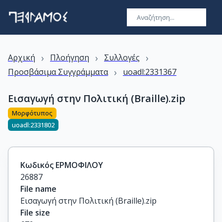
›
›
›
Αρχική
Πλοήγηση
Συλλογές
›
Προσβάσιμα Συγγράμματα
uoadl:2331367
Εισαγωγή στην Πολιτική (Braille).zip
Μορφότυπος
uoadl:2331802
Κωδικός ΕΡΜΟΦΙΛΟΥ
26887
File name
Εισαγωγή στην Πολιτική (Braille).zip
File size