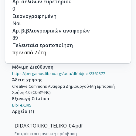
Αρ. σελίδων ευρετηρίου
0
Εικονογραφημένη
Ναι
Αρ. βιβλιογραφικών αναφορών
89
Τελευταία τροποποίηση
πριν από 7 έτη
Μόνιμη Διεύθυνση
https://pergamos.lib.uoa.gr/uoa/dl/object/2362377
Άδεια χρήσης
Creative Commons Αναφορά Δημιουργού-Μη Εμπορική
Χρήση 4.0 (CC-BY-NC)
Εξαγωγή Citation
BibTeX,
RIS
Αρχεία
(
1
)
DIDAKTORIKO_TELIKO_04.pdf
Επιτρέπεται η ανοικτή πρόσβαση