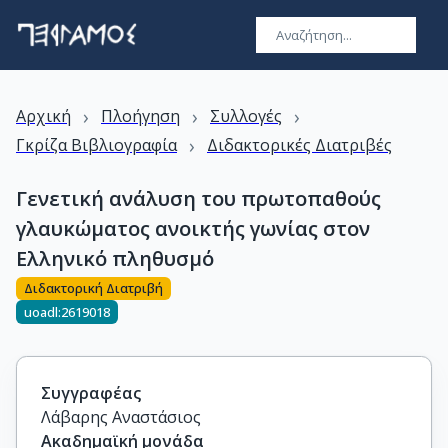
›
›
›
Αρχική
Πλοήγηση
Συλλογές
›
Γκρίζα Βιβλιογραφία
Διδακτορικές Διατριβές
Γενετική ανάλυση του πρωτοπαθούς
γλαυκώματος ανοικτής γωνίας στον
Ελληνικό πληθυσμό
Διδακτορική Διατριβή
uoadl:2619018
Συγγραφέας
Λάβαρης Αναστάσιος
Ακαδημαϊκή μονάδα