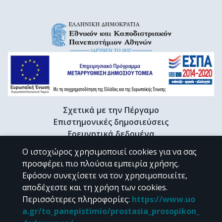
Σχετικά με την Πέργαμο
Επιστημονικές δημοσιεύσεις
Ερευνητικά δεδομένα
Διδακτορικές διατριβές & Γκρίζα βιβλιογραφία
Ο ιστοχώρος χρησιμοποιεί cookies για να σας
Προφίλ Ερευνητή
προσφέρει πιο πλούσια εμπειρία χρήσης.
Εφόσον συνεχίσετε να τον χρησιμοποιείτε,
αποδέχεστε και τη χρήση των cookies.
CC BY-NC 4.0
Περισσότερες πληροφορίες
:
https://www.uo
a.gr/to_panepistimio/prostasia_prosopikon_
Εκτός αν αναφέρεται διαφορετικά, το υλικό της "Περγάμου" διατίθεται