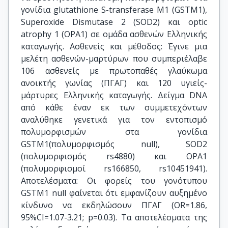
γονίδια glutathione S-transferase M1 (GSTM1),
Superoxide Dismutase 2 (SOD2) και optic
atrophy 1 (OPA1) σε ομάδα ασθενών Ελληνικής
καταγωγής. Ασθενείς και μέθοδος: Έγινε μια
μελέτη ασθενών-μαρτύρων που συμπεριέλαβε
106 ασθενείς με πρωτοπαθές γλαύκωμα
ανοικτής γωνίας (ΠΓΑΓ) και 120 υγιείς-
μάρτυρες Ελληνικής καταγωγής. Δείγμα DNA
από κάθε έναν εκ των συμμετεχόντων
αναλύθηκε γενετικά για τον εντοπισμό
πολυμορφισμών στα γονίδια
GSTM1(πολυμορφισμός null), SOD2
(πολυμορφισμός rs4880) και OPA1
(πολυμορφισμοί rs166850, rs10451941).
Αποτελέσματα: Οι φορείς του γονότυπου
GSTM1 null φαίνεται ότι εμφανίζουν αυξημένο
κίνδυνο να εκδηλώσουν ΠΓΑΓ (OR=1.86,
95%CI=1.07-3.21; p=0.03). Τα αποτελέσματα της