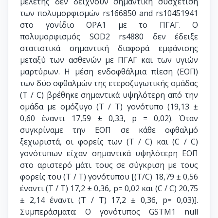
μελέτης δεν δείχνουν σημαντική συσχέτιση
των πολυμορφισμών rs166850 and rs10451941
στο γονίδιο ΟΡΑ1 με το ΠΓΑΓ. Ο
πολυμορφισμός SOD2 rs4880 δεν έδειξε
στατιστικά σημαντική διαφορά εμφάνισης
μεταξύ των ασθενών με ΠΓΑΓ και των υγιών
μαρτύρων. Η μέση ενδοφθάλμια πίεση (ΕΟΠ)
των δύο οφθαλμών της ετεροζυγωτικής ομάδας
(T / C) βρέθηκε σημαντικά υψηλότερη από την
ομάδα με ομόζυγο (Τ / Τ) γονότυπο (19,13 ±
0,60 έναντι 17,59 ± 0,33, p = 0,02). Όταν
συγκρίναμε την ΕΟΠ σε κάθε οφθαλμό
ξεχωριστά, οι φορείς των (Τ / C) και (C / C)
γονότυπων είχαν σημαντικά υψηλότερη ΕΟΠ
στο αριστερό μάτι τους σε σύγκριση με τους
φορείς του (Τ / Τ) γονότυπου [(Τ/C) 18,79 ± 0,56
έναντι (Τ / Τ) 17,2 ± 0,36, p= 0,02 και (C / C) 20,75
± 2,14 έναντι (Τ / Τ) 17,2 ± 0,36, p= 0,03)].
Συμπεράσματα: Ο γονότυπος GSTM1 null