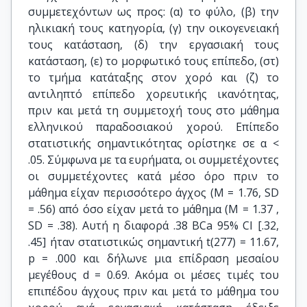
συμμετεχόντων ως προς: (α) το φύλο, (β) την
ηλικιακή τους κατηγορία, (γ) την οικογενειακή
τους κατάσταση, (δ) την εργασιακή τους
κατάσταση, (ε) το μορφωτικό τους επίπεδο, (στ)
το τμήμα κατάταξης στον χορό και (ζ) το
αντιληπτό επίπεδο χορευτικής ικανότητας,
πριν και μετά τη συμμετοχή τους στο μάθημα
ελληνικού παραδοσιακού χορού. Επίπεδο
στατιστικής σημαντικότητας ορίστηκε σε α <
.05. Σύμφωνα με τα ευρήματα, οι συμμετέχοντες
οι συμμετέχοντες κατά μέσο όρο πριν το
μάθημα είχαν περισσότερο άγχος (M = 1.76, SD
= .56) από όσο είχαν μετά το μάθημα (M = 1.37 ,
SD = .38). Αυτή η διαφορά .38 BCa 95% CI [.32,
.45] ήταν στατιστικώς σημαντική t(277) = 11.67,
p = .000 και δήλωνε μια επίδραση μεσαίου
μεγέθους d = 0.69. Ακόμα οι μέσες τιμές του
επιπέδου άγχους πριν και μετά το μάθημα του