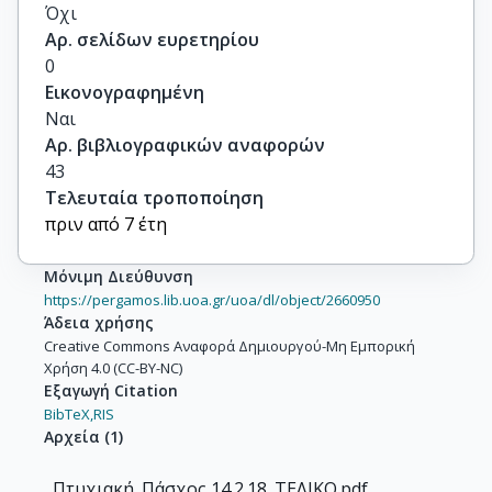
Όχι
Αρ. σελίδων ευρετηρίου
0
Εικονογραφημένη
Ναι
Αρ. βιβλιογραφικών αναφορών
43
Τελευταία τροποποίηση
πριν από 7 έτη
Μόνιμη Διεύθυνση
https://pergamos.lib.uoa.gr/uoa/dl/object/2660950
Άδεια χρήσης
Creative Commons Αναφορά Δημιουργού-Μη Εμπορική
Χρήση 4.0 (CC-BY-NC)
Εξαγωγή Citation
BibTeX,
RIS
Αρχεία
(
1
)
Πτυχιακή_Πάσχος 14.2.18_ΤΕΛΙΚΟ.pdf