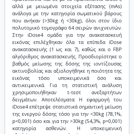
αλλά με μειωμένα στοιχεία εξέτασης (mAs)
ανάλογα με την κατηγορία σωματικού βάρους
που ανήκαν (>30kg ή <30kg), όλοι στον ίδιο
πολυτομικό τομογράφο 64 σειρών ανιχνευτών.
Στην iDose4 ομάδα για την ανακατασκευή
εικόνας επιλέχθηκαν όλα τα επίπεδα iDose
ανακατασκευής (1 ως και 7), καθώς και ο FBP
αλγόριθμος ανακατασκευής. Προσδιορίστηκε ο
βαθμός μείωσης της δόσης της ιοντίζουσας
ακτινοβολίας και αξιολογήθηκε η ποιότητα της
εικόνας τόσο υποκειμενικά όσο και
αντικειμενικά. Για τη στατιστική ανάλυση
χρησιμοποιήθηκαν t-τεστ ανεξαρτήτων
δειγμάτων. Αποτελέσματα: Η εφαρμογή του
iDose4 επέτρεψε στατιστικά σημαντική μείωση
της ενεργού δόσης τόσο για την <30kg (78,1%,
p<0,001) όσο και για την >30kg (54,3%, p=0,001)
κατηγορία ασθενών. Η υποκειμενική