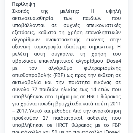
Περίληψη
Σκοπός της μελέτης: Η υψηλή
ακτινοευαισθησία των παιδιών που
υποβάλλονται σε συχνές απεικονιστικές
εξετάσεις, καθιστά τη χρήση επαναληπτικών
αλγορίθμων ανακατασκευής εικόνας στην
αξονική τομογραφία ιδιαίτερα σημαντική. Η
μελέτη αυτή συγκρίνει τη χρήση του
υβριδικού επαναληπτικού αλγορίθμου iDose4
με τον αλγόριθμο φιλτραρισμένης
οπισθοπροβολής (FBP) ως προς την έκθεση σε
ακτινοβολία και την ποιότητα εικόνας σε
σύνολο 77 παιδιών ηλικίας έως 14 ετών που
υποβλήθηκαν στο Τμήμα μας σε HRCT θώρακος
για χρόνια πυώδη βρογχίτιδα κατά τα έτη 2011
– 2017. Υλικό και μέθοδοι: Από την ανασκόπηση
προέκυψαν 27 παιδιατρικοί ασθενείς που
υποβλήθηκαν σε HRCT θώρακος με το FBP
πρωτόκολλο και 50 με το πρωτόκολλο iDose4,