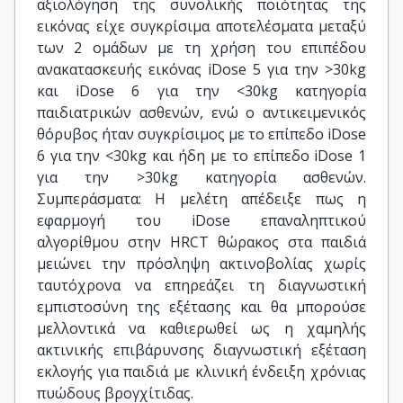
αξιολόγηση της συνολικής ποιότητας της
εικόνας είχε συγκρίσιμα αποτελέσματα μεταξύ
των 2 ομάδων με τη χρήση του επιπέδου
ανακατασκευής εικόνας iDose 5 για την >30kg
και iDose 6 για την <30kg κατηγορία
παιδιατρικών ασθενών, ενώ ο αντικειμενικός
θόρυβος ήταν συγκρίσιμος με το επίπεδο iDose
6 για την <30kg και ήδη με το επίπεδο iDose 1
για την >30kg κατηγορία ασθενών.
Συμπεράσματα: Η μελέτη απέδειξε πως η
εφαρμογή του iDose επαναληπτικού
αλγορίθμου στην HRCT θώρακος στα παιδιά
μειώνει την πρόσληψη ακτινοβολίας χωρίς
ταυτόχρονα να επηρεάζει τη διαγνωστική
εμπιστοσύνη της εξέτασης και θα μπορούσε
μελλοντικά να καθιερωθεί ως η χαμηλής
ακτινικής επιβάρυνσης διαγνωστική εξέταση
εκλογής για παιδιά με κλινική ένδειξη χρόνιας
πυώδους βρογχίτιδας.